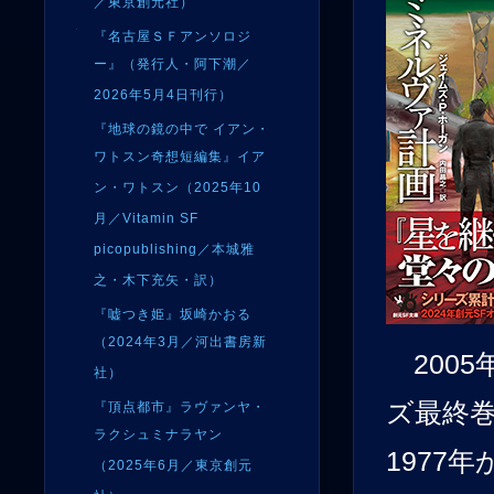
／東京創元社）
『名古屋ＳＦアンソロジ
ー』（発行人・阿下潮／
2026年5月4日刊行）
『地球の鏡の中で イアン・
ワトスン奇想短編集』イア
ン・ワトスン（2025年10
月／Vitamin SF
picopublishing／本城雅
之・木下充矢・訳）
『嘘つき姫』坂崎かおる
（2024年3月／河出書房新
200
社）
ズ最終
『頂点都市』ラヴァンヤ・
ラクシュミナラヤン
1977
（2025年6月／東京創元