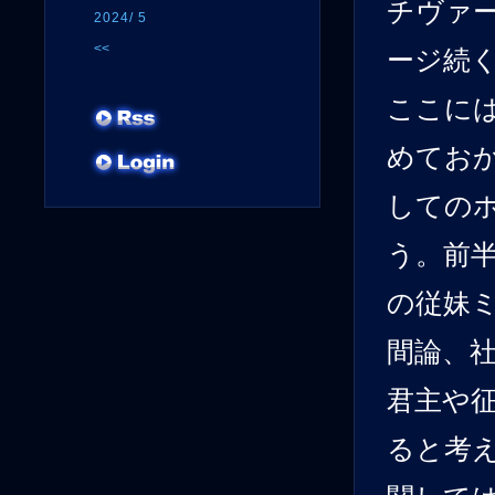
チヴァー
2024/ 5
<<
ージ続
ここに
めてお
しての
う。前
の従妹
間論、
君主や
ると考