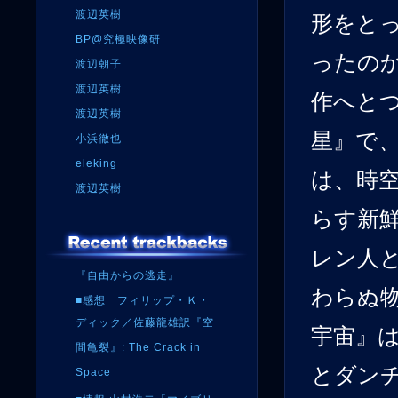
渡辺英樹
形をと
BP@究極映像研
ったの
渡辺朝子
渡辺英樹
作へと
渡辺英樹
星』で
小浜徹也
eleking
は、時
渡辺英樹
らす新
レン人
『自由からの逃走』
わらぬ
■感想 フィリップ・Ｋ・
ディック／佐藤龍雄訳『空
宇宙』
間亀裂』: The Crack in
とダン
Space