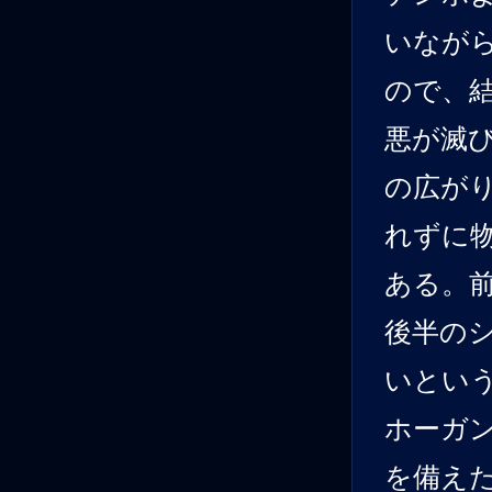
いなが
ので、
悪が滅
の広が
れずに
ある。
後半の
いとい
ホーガ
を備え