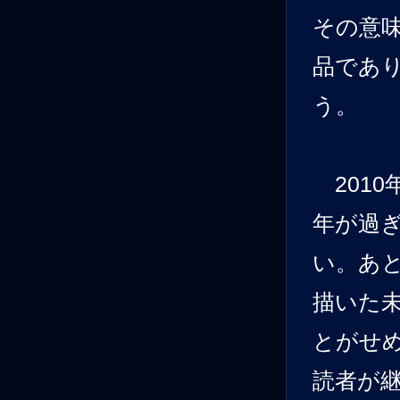
その意
品であ
う。
2010
年が過
い。あ
描いた
とがせ
読者が