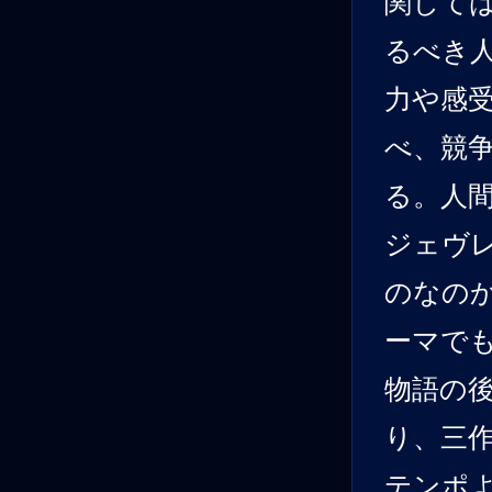
関して
るべき
力や感受
べ、競
る。人
ジェヴ
のなの
ーマで
物語の
り、三
テンポ