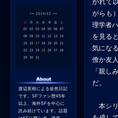
かれて
がらも
<<
2024/12
>>
日
月
火
水
木
金
土
理学者
01
02
03
04
05
06
07
を見る
08
09
10
11
12
13
14
15
16
17
18
19
20
21
気にな
22
23
24
25
26
27
28
29
30
31
僚か友
「親し
だ。
渡辺英樹による徒然日記
です。SFファン歴45年
以上、海外SFを中心に
本シリ
読み続けています。話題
を成し