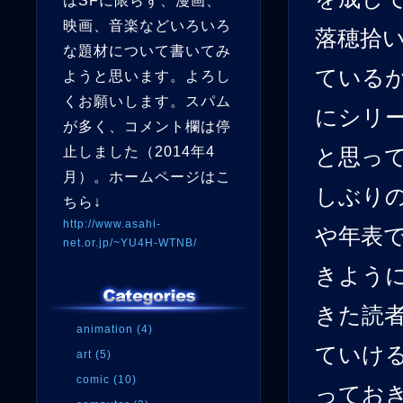
はSFに限らず、漫画、
映画、音楽などいろいろ
落穂拾
な題材について書いてみ
ている
ようと思います。よろし
くお願いします。スパム
にシリ
が多く、コメント欄は停
止しました（2014年4
と思っ
月）。ホームページはこ
しぶり
ちら↓
http://www.asahi-
や年表
net.or.jp/~YU4H-WTNB/
きよう
きた読
animation (4)
ていけ
art (5)
comic (10)
ってお