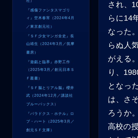
社）
され、1
『感傷ファンタスマゴリ
らに14
ィ』空木春宵（2024年4月
／東京創元社）
なった
『ＳＦ少女マンガ全史』長
らぬ人
山靖生（2024年3月／筑摩
書房）
がえる
『遊戯と臨界』赤野工作
（2025年3月／創元日本Ｓ
り、19
Ｆ叢書）
となっ
『ＳＦ脳とリアル脳』櫻井
武（2024年12月／講談社
は、さ
ブルーバックス）
ろうか
『パラドクス・ホテル』ロ
ブ・ハート（2025年3月／
高校の
創元ＳＦ文庫）