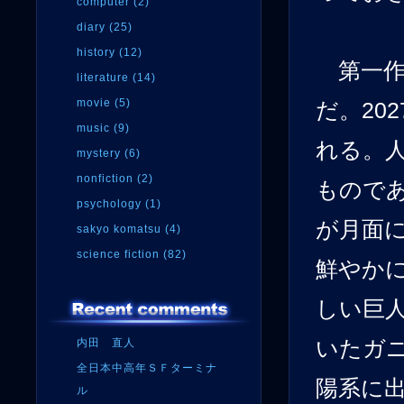
computer (2)
diary (25)
history (12)
第一作
literature (14)
movie (5)
だ。20
music (9)
れる。
mystery (6)
nonfiction (2)
もので
psychology (1)
が月面
sakyo komatsu (4)
science fiction (82)
鮮やか
しい巨人
内田 直人
いたガ
全日本中高年ＳＦターミナ
陽系に
ル