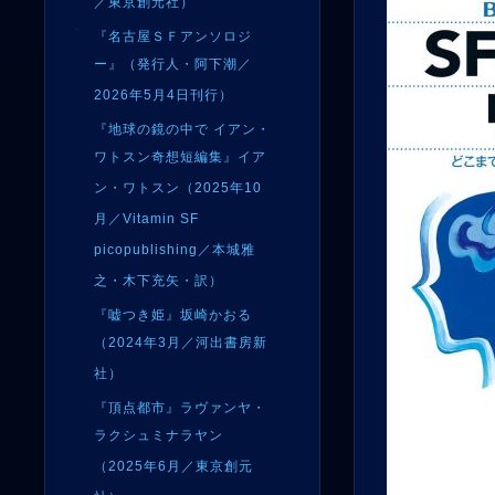
／東京創元社）
『名古屋ＳＦアンソロジ
ー』（発行人・阿下潮／
2026年5月4日刊行）
『地球の鏡の中で イアン・
ワトスン奇想短編集』イア
ン・ワトスン（2025年10
月／Vitamin SF
picopublishing／本城雅
之・木下充矢・訳）
『嘘つき姫』坂崎かおる
（2024年3月／河出書房新
社）
『頂点都市』ラヴァンヤ・
ラクシュミナラヤン
（2025年6月／東京創元