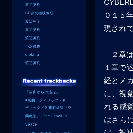
CYBE
渡辺英樹
BP@究極映像研
０１５
渡辺朝子
現され
渡辺英樹
渡辺英樹
小浜徹也
２章は
eleking
渡辺英樹
１章で
経とメ
に、視
『自由からの逃走』
■感想 フィリップ・Ｋ・
れる感
ディック／佐藤龍雄訳『空
間亀裂』: The Crack in
はさら
Space
ば、視