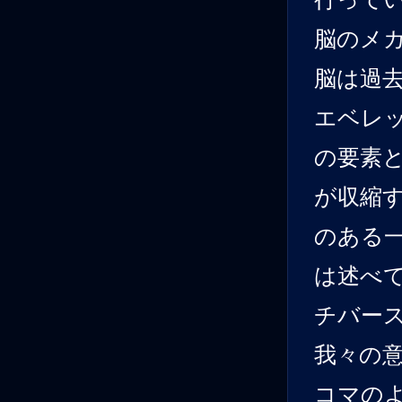
脳のメ
脳は過
エベレ
の要素
が収縮
のある
は述べ
チバー
我々の
コマの