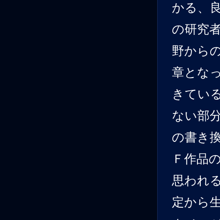
かる、
の研究
野から
章とな
きてい
ない部
の書き
Ｆ作品
思われ
定から