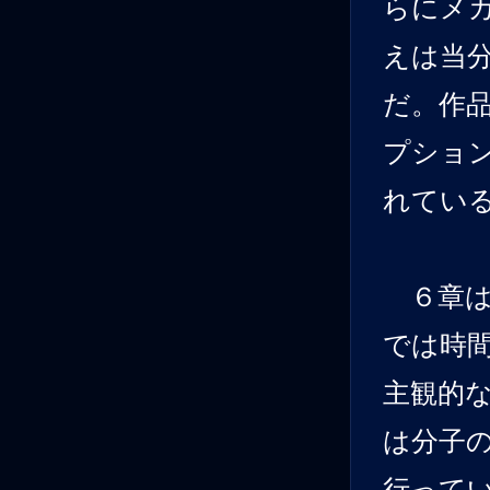
らにメ
えは当
だ。作
プショ
れてい
６章は
では時
主観的
は分子
行って