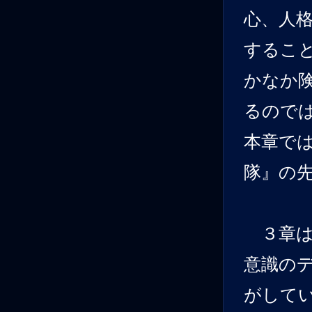
心、人
するこ
かなか
るので
本章で
隊』の
３章は
意識のデ
がして