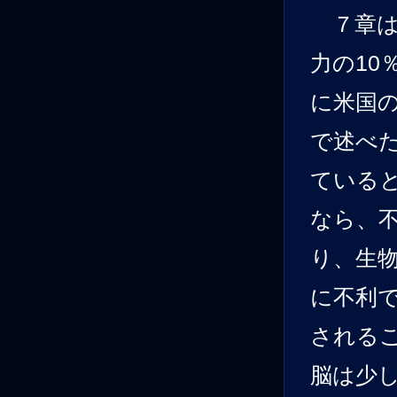
７章は
力の10
に米国
で述べ
ている
なら、
り、生
に不利
される
脳は少