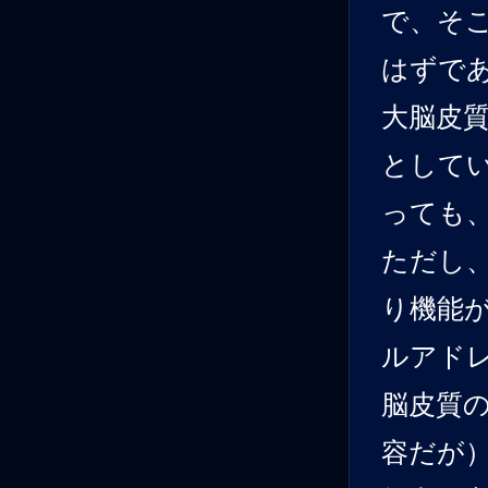
で、そ
はずで
大脳皮
として
っても
ただし
り機能
ルアド
脳皮質
容だが