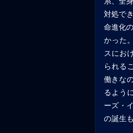
系、全
対処で
命進化
かった
スにお
られる
働きな
るよう
ーズ・
の誕生