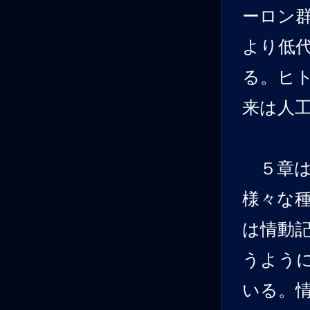
ーロン
より低
る。ヒ
来は人
５章は
様々な
は情動
うよう
いる。