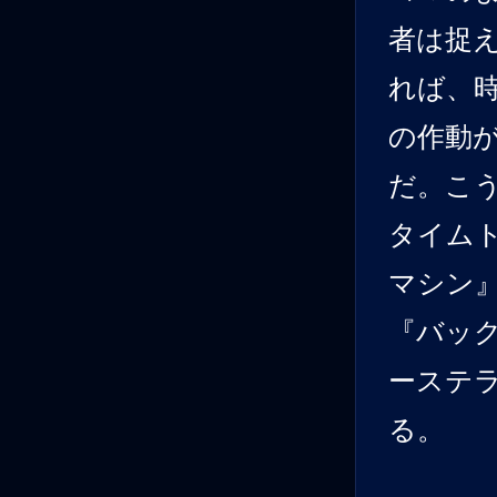
者は捉
れば、
の作動
だ。こ
タイム
マシン
『バッ
ーステ
る。