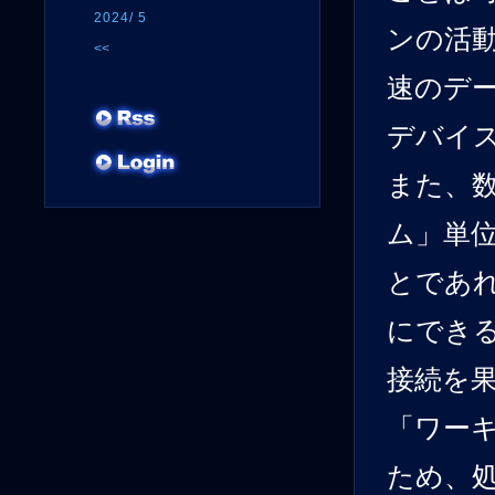
2024/ 5
ンの活
<<
速のデ
デバイ
また、
ム」単
とであ
にでき
接続を
「ワー
ため、