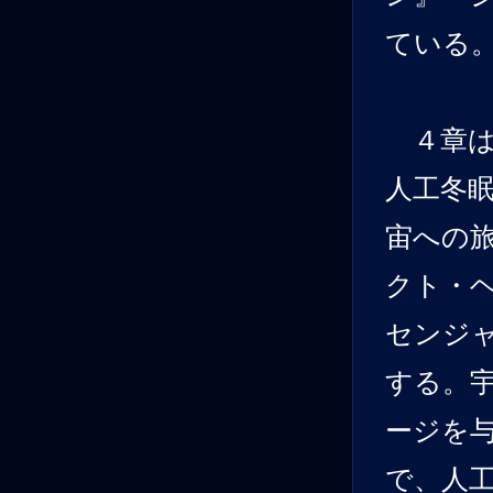
ている
４章は
人工冬
宙への
クト・
センジ
する。
ージを
で、人