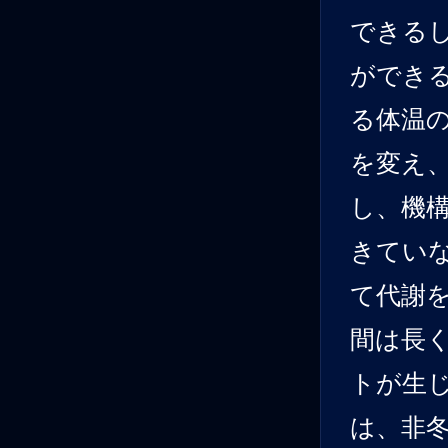
できる
ができ
る体温
を変え
し、機
きてい
て代謝
間は長
トが生
は、非