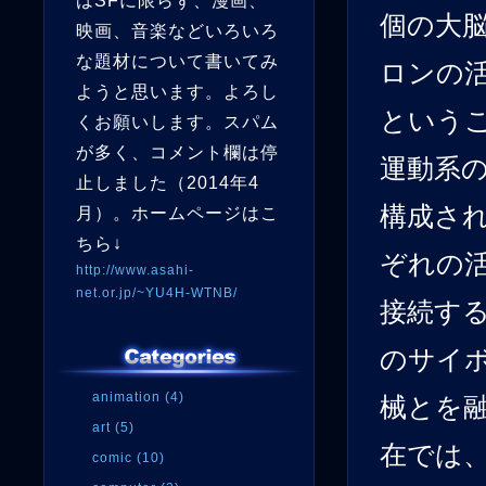
はSFに限らず、漫画、
個の大
映画、音楽などいろいろ
な題材について書いてみ
ロンの
ようと思います。よろし
という
くお願いします。スパム
が多く、コメント欄は停
運動系
止しました（2014年4
構成さ
月）。ホームページはこ
ちら↓
ぞれの
http://www.asahi-
net.or.jp/~YU4H-WTNB/
接続す
のサイ
animation (4)
械とを
art (5)
在では
comic (10)