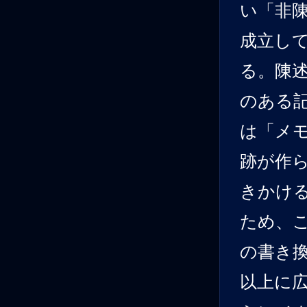
い「非
成立し
る。陳
のある
は「メ
跡が作
きかけ
ため、
の書き
以上に