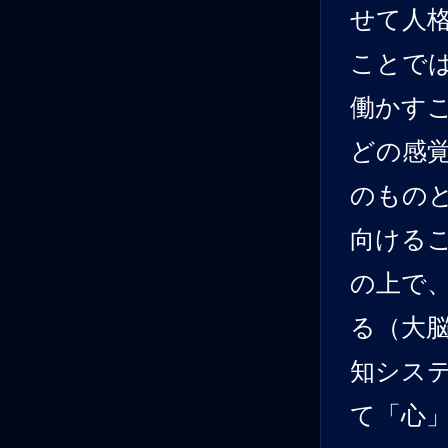
せて人
ことで
働かす
どの感
のもの
向ける
の上で
る（大
知シス
て「心