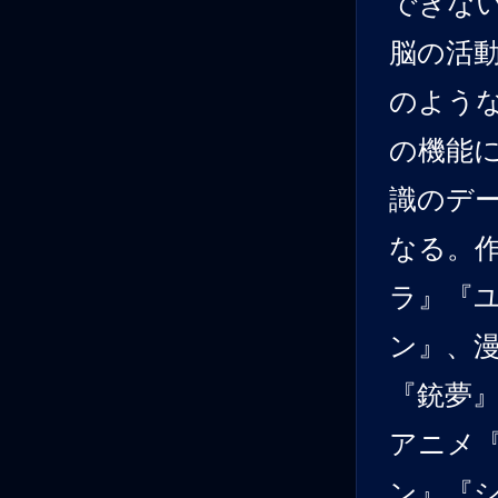
できな
脳の活
のよう
の機能
識のデ
なる。
ラ』『
ン』、
『銃夢
アニメ
ン』『