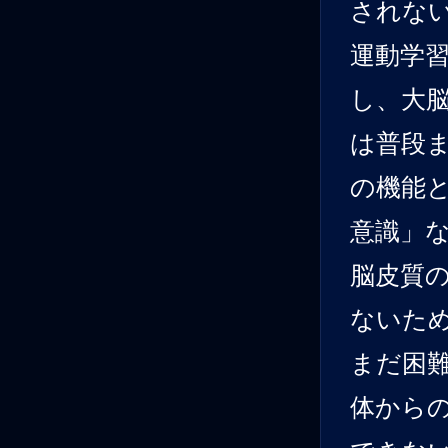
されな
運動学
し、大
は普段
の機能
意識」
脳皮質
ないた
まだ困
体から