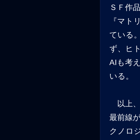
ＳＦ作
『マト
ている
ず、ヒ
AIも考
いる。
以上、
最前線
クノロ