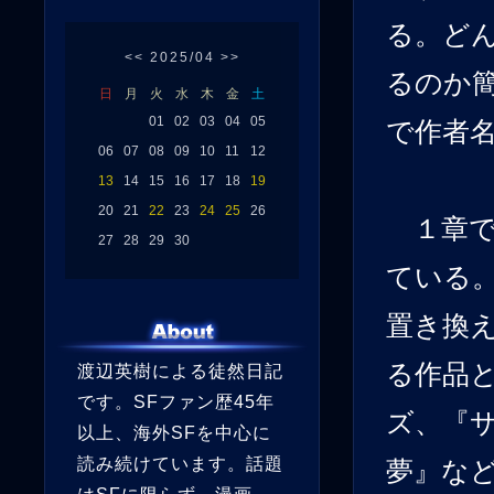
る。ど
<<
2025/04
>>
るのか
日
月
火
水
木
金
土
01
02
03
04
05
で作者
06
07
08
09
10
11
12
13
14
15
16
17
18
19
20
21
22
23
24
25
26
１章で
27
28
29
30
ている
置き換
る作品
渡辺英樹による徒然日記
です。SFファン歴45年
ズ、『
以上、海外SFを中心に
読み続けています。話題
夢』な