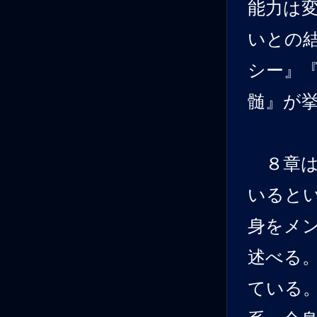
能力は
いとの
シー』
髄』が
８章は
いると
身をメ
述べる
ている